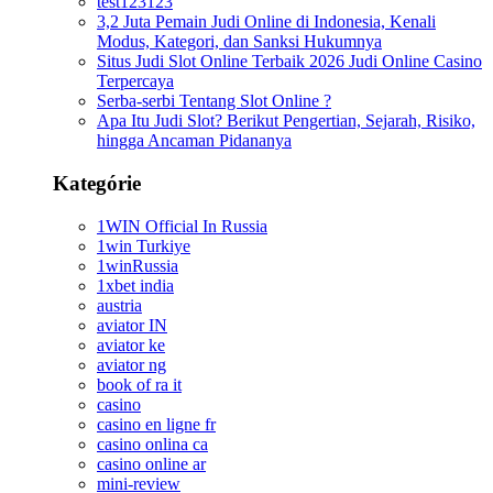
test123123
3,2 Juta Pemain Judi Online di Indonesia, Kenali
Modus, Kategori, dan Sanksi Hukumnya
Situs Judi Slot Online Terbaik 2026 Judi Online Casino
Terpercaya
Serba-serbi Tentang Slot Online ?
Apa Itu Judi Slot? Berikut Pengertian, Sejarah, Risiko,
hingga Ancaman Pidananya
Kategórie
1WIN Official In Russia
1win Turkiye
1winRussia
1xbet india
austria
aviator IN
aviator ke
aviator ng
book of ra it
casino
casino en ligne fr
casino onlina ca
casino online ar
mini-review