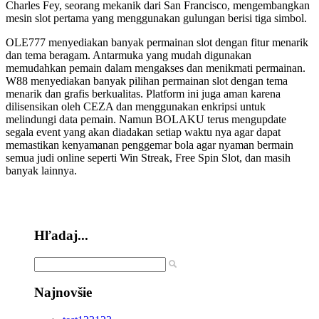
Charles Fey, seorang mekanik dari San Francisco, mengembangkan
mesin slot pertama yang menggunakan gulungan berisi tiga simbol.
OLE777 menyediakan banyak permainan slot dengan fitur menarik
dan tema beragam. Antarmuka yang mudah digunakan
memudahkan pemain dalam mengakses dan menikmati permainan.
W88 menyediakan banyak pilihan permainan slot dengan tema
menarik dan grafis berkualitas. Platform ini juga aman karena
dilisensikan oleh CEZA dan menggunakan enkripsi untuk
melindungi data pemain. Namun BOLAKU terus mengupdate
segala event yang akan diadakan setiap waktu nya agar dapat
memastikan kenyamanan penggemar bola agar nyaman bermain
semua judi online seperti Win Streak, Free Spin Slot, dan masih
banyak lainnya.
Hľadaj...
Najnovšie