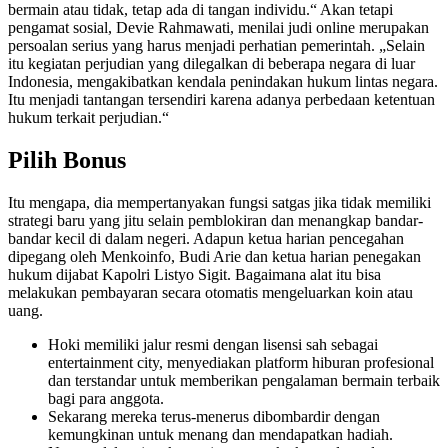
bermain atau tidak, tetap ada di tangan individu.“ Akan tetapi
pengamat sosial, Devie Rahmawati, menilai judi online merupakan
persoalan serius yang harus menjadi perhatian pemerintah. „Selain
itu kegiatan perjudian yang dilegalkan di beberapa negara di luar
Indonesia, mengakibatkan kendala penindakan hukum lintas negara.
Itu menjadi tantangan tersendiri karena adanya perbedaan ketentuan
hukum terkait perjudian.“
Pilih Bonus
Itu mengapa, dia mempertanyakan fungsi satgas jika tidak memiliki
strategi baru yang jitu selain pemblokiran dan menangkap bandar-
bandar kecil di dalam negeri. Adapun ketua harian pencegahan
dipegang oleh Menkoinfo, Budi Arie dan ketua harian penegakan
hukum dijabat Kapolri Listyo Sigit. Bagaimana alat itu bisa
melakukan pembayaran secara otomatis mengeluarkan koin atau
uang.
Hoki memiliki jalur resmi dengan lisensi sah sebagai
entertainment city, menyediakan platform hiburan profesional
dan terstandar untuk memberikan pengalaman bermain terbaik
bagi para anggota.
Sekarang mereka terus-menerus dibombardir dengan
kemungkinan untuk menang dan mendapatkan hadiah.